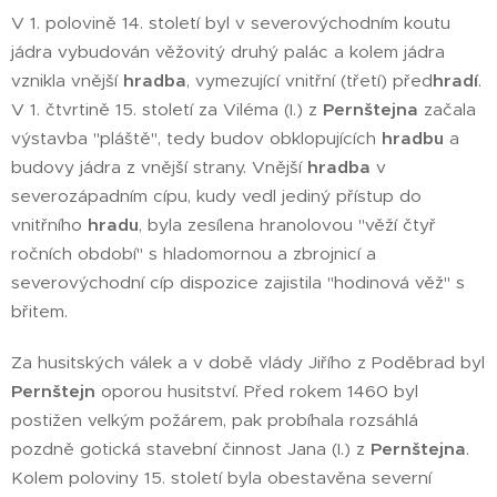
V 1. polovině 14. století byl v severovýchodním koutu
jádra vybudován věžovitý druhý palác a kolem jádra
vznikla vnější
hradba
, vymezující vnitřní (třetí) před
hradí
.
V 1. čtvrtině 15. století za Viléma (I.) z
Pernštejna
začala
výstavba "pláště", tedy budov obklopujících
hradbu
a
budovy jádra z vnější strany. Vnější
hradba
v
severozápadním cípu, kudy vedl jediný přístup do
vnitřního
hradu
, byla zesílena hranolovou "věží čtyř
ročních období" s hladomornou a zbrojnicí a
severovýchodní cíp dispozice zajistila "hodinová věž" s
břitem.
Za husitských válek a v době vlády Jiřího z Poděbrad byl
Pernštejn
oporou husitství. Před rokem 1460 byl
postižen velkým požárem, pak probíhala rozsáhlá
pozdně gotická stavební činnost Jana (I.) z
Pernštejna
.
Kolem poloviny 15. století byla obestavěna severní