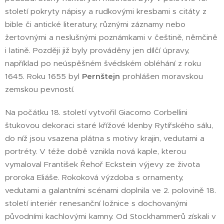
století pokryty nápisy a rudkovými kresbami s citáty z
bible či antické literatury, různými záznamy nebo
žertovnými a neslušnými poznámkami v češtině, němčině
i latině. Později již byly prováděny jen dílčí úpravy,
například po neúspěšném švédském obléhání z roku
1645. Roku 1655 byl
Pernštejn
prohlášen moravskou
zemskou pevností.
Na počátku 18. století vytvořil Giacomo Corbellini
štukovou dekoraci staré křížové klenby Rytířského sálu,
do níž jsou vsazena plátna s motivy krajin, vedutami a
portréty. V téže době vznikla nová kaple, kterou
vymaloval František Řehoř Eckstein výjevy ze života
proroka Eliáše. Rokoková výzdoba s ornamenty,
vedutami a galantními scénami doplnila ve 2. polovině 18.
století interiér renesanční ložnice s dochovanými
původními kachlovými kamny. Od Stockhammerů získali v