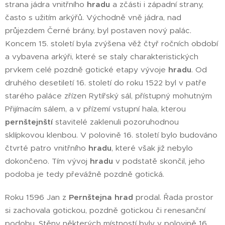
strana jádra vnitřního
hradu
a zčásti i západní strany,
často s užitím arkýřů. Východně vně jádra, nad
průjezdem Černé brány, byl postaven nový palác.
Koncem 15. století byla zvýšena věž čtyř ročních období
a vybavena arkýři, které se staly charakteristických
prvkem celé pozdně gotické etapy vývoje
hradu
. Od
druhého desetiletí 16. století do roku 1522 byl v patře
starého paláce zřízen Rytířský sál, přístupný mohutným
Přijímacím sálem, a v přízemí vstupní hala, kterou
pernštejnští
stavitelé zaklenuli pozoruhodnou
sklípkovou klenbou. V polovině 16. století bylo budováno
čtvrté patro vnitřního
hradu
, které však již nebylo
dokončeno. Tím vývoj
hradu
v podstatě skončil, jeho
podoba je tedy převážně pozdně gotická.
Roku 1596 Jan z
Pernštejna
hrad
prodal. Řada prostor
si zachovala gotickou, pozdně gotickou či renesanční
podobu. Stěny některých místností byly v polovině 16.