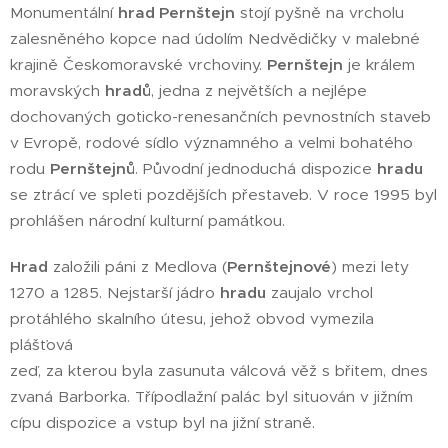
Monumentální
hrad
Pernštejn
stojí pyšně na vrcholu
zalesněného kopce nad údolím Nedvědičky v malebné
krajině Českomoravské vrchoviny.
Pernštejn
je králem
moravských
hradů
, jedna z největších a nejlépe
dochovaných goticko-renesančních pevnostních staveb
v Evropě, rodové sídlo významného a velmi bohatého
rodu
Pernštejnů
. Původní jednoduchá dispozice
hradu
se ztrácí ve spleti pozdějších přestaveb. V roce 1995 byl
prohlášen národní kulturní památkou.
Hrad
založili páni z Medlova (
Pernštejnové
) mezi lety
1270 a 1285. Nejstarší jádro
hradu
zaujalo vrchol
protáhlého skalního útesu, jehož obvod vymezila
plášťová
zeď, za kterou byla zasunuta válcová věž s břitem, dnes
zvaná Barborka. Třípodlažní palác byl situován v jižním
cípu dispozice a vstup byl na jižní straně.