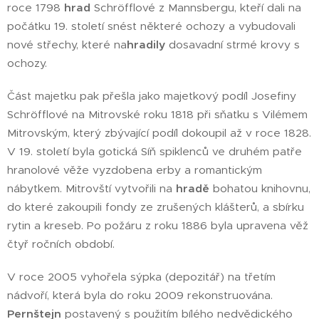
roce 1798
hrad
Schröfflové z Mannsbergu, kteří dali na
počátku 19. století snést některé ochozy a vybudovali
nové střechy, které na
hradily
dosavadní strmé krovy s
ochozy.
Část majetku pak přešla jako majetkový podíl Josefiny
Schröfflové na Mitrovské roku 1818 při sňatku s Vilémem
Mitrovským, který zbývající podíl dokoupil až v roce 1828.
V 19. století byla gotická Síň spiklenců ve druhém patře
hranolové věže vyzdobena erby a romantickým
nábytkem. Mitrovští vytvořili na
hradě
bohatou knihovnu,
do které zakoupili fondy ze zrušených klášterů, a sbírku
rytin a kreseb. Po požáru z roku 1886 byla upravena věž
čtyř ročních období.
V roce 2005 vyhořela sýpka (depozitář) na třetím
nádvoří, která byla do roku 2009 rekonstruována.
Pernštejn
postavený s použitím bílého nedvědického