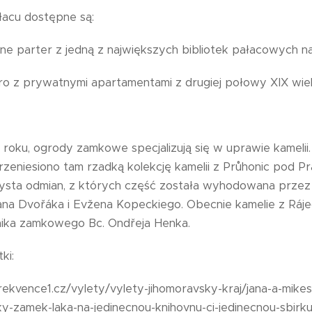
acu dostępne są:
ne parter z jedną z największych bibliotek pałacowych 
ro z prywatnymi apartamentami z drugiej połowy XIX wie
roku, ogrody zamkowe specjalizują się w uprawie kamelii
zeniesiono tam rzadką kolekcję kamelii z Průhonic pod Pra
ysta odmian, z których część została wyhodowana prze
a Dvořáka i Evžena Kopeckiego. Obecnie kamelie z Ráje
ika zamkowego Bc. Ondřeja Henka.
ki:
rekvence1.cz/vylety/vylety-jihomoravsky-kraj/jana-a-mike
y-zamek-laka-na-jedinecnou-knihovnu-ci-jedinecnou-sbirku-