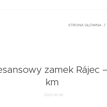
STRONA GŁÓWNA
sansowy zamek Rájec –
km
2022-10-26