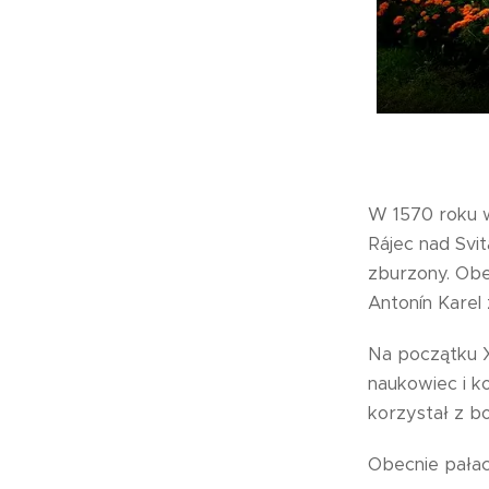
W 1570 roku 
Rájec nad Svit
zburzony. Obe
Antonín Karel
Na początku X
naukowiec i k
korzystał z 
Obecnie pałac