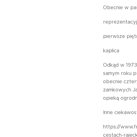
Obecnie w pał
reprezentacyj
pierwsze pięt
kaplica
Odkąd w 1973 
samym roku pr
obecnie czter
zamkowych Jan
opieką ogrodn
Inne ciekawost
https://www.f
cestach-rajeck