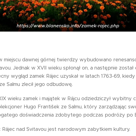
https://www.blanensko.info/zamek-rajec.php
w miejscu dawnej górnej twierdzy wybudowano renesan
avou. Jednak w XVII wieku spłonął on, a następnie został 
cny wygląd zamek Rájec uzyskał w latach 1763-69, kiedy 
 ze Salmu zlecił jego odbudowę.
IX wieku zamek i majątek w Rájcu odziedziczył wybitny c
olekcjoner Hugo František ze Salmu, który zarządzając sw
bogatego doświadczenia zdobytego podczas podróży po E
 Rájec nad Svitavou jest narodowym zabytkiem kultury.