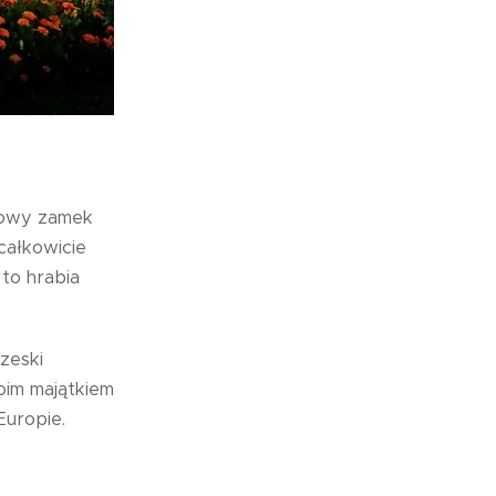
sowy zamek
całkowicie
to hrabia
zeski
oim majątkiem
uropie.