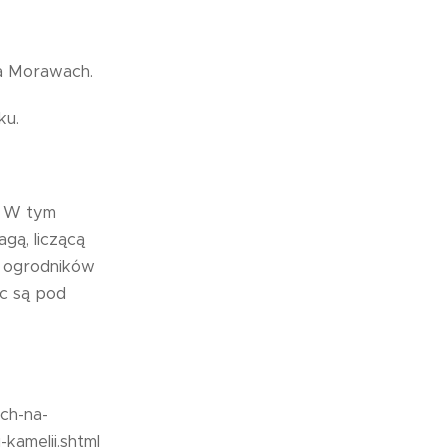
na Morawach.
ku.
. W tym
gą, liczącą
z ogrodników
c są pod
sch-na-
kamelii.shtml