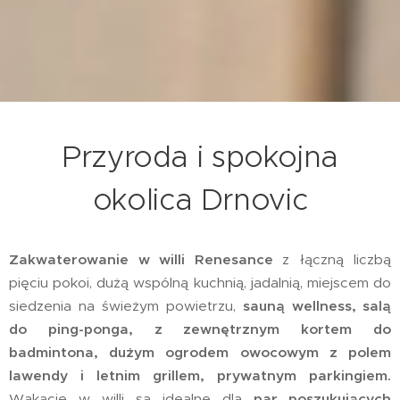
Przyroda i spokojna
okolica Drnovic
Zakwaterowanie w willi Renesance
z łączną liczbą
pięciu pokoi, dużą wspólną kuchnią, jadalnią, miejscem do
siedzenia na świeżym powietrzu,
sauną
wellness,
salą
do ping-ponga, z zewnętrznym kortem do
badmintona,
dużym ogrodem owocowym z polem
lawendy i letnim grillem, prywatnym parkingiem.
Wakacje w willi są idealne dla
par poszukujących