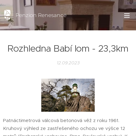
Penzion Renesance
Rozhledna Babí lom - 23,3km
12.09.2023
Patnáctimetrová válcová betonová věž z roku 1961.
Kruhový výhled ze zastřešeného ochozu ve výšce 12