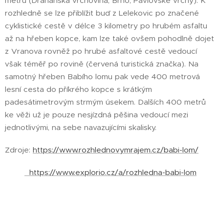
metrů (Drahanská vrchovina, Brno, Pavlovské vrchy). K
rozhledně se lze přiblížit buď z Lelekovic po značené
cyklistické cestě v délce 3 kilometry po hrubém asfaltu
až na hřeben kopce, kam lze také ovšem pohodlně dojet
z Vranova rovněž po hrubé asfaltové cestě vedoucí
však téměř po rovině (červená turistická značka). Na
samotný hřeben Babího lomu pak vede 400 metrová
lesní cesta do příkrého kopce s krátkým
padesátimetrovým strmým úsekem. Dalších 400 metrů
ke věži už je pouze nesjízdná pěšina vedoucí mezi
jednotlivými, na sebe navazujícími skalisky.
Zdroje:
https://www.rozhlednovymrajem.cz/babi-lom/
https://www.explorio.cz/a/rozhledna-babi-lom